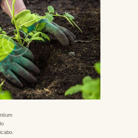
antium
lo
licabo.