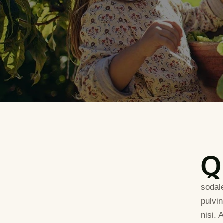
Q
sodal
pulvi
nisi. 