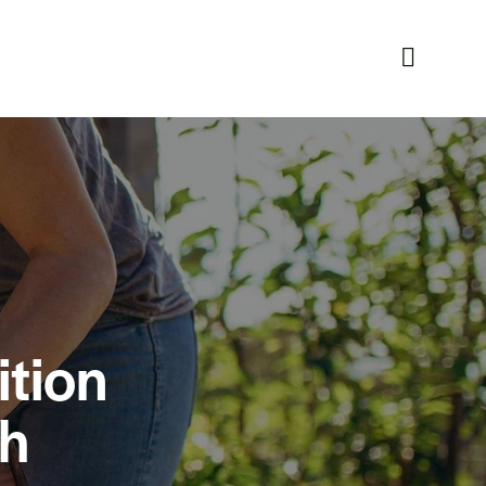
ition
th