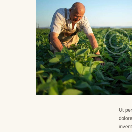
Ut pe
dolor
invent