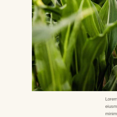
Lorem 
eiusm
minim 