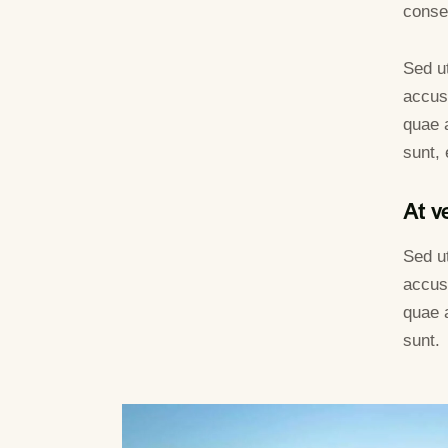
conseq
Sed ut
accus
quae a
sunt, 
At v
Sed ut
accus
quae a
sunt.