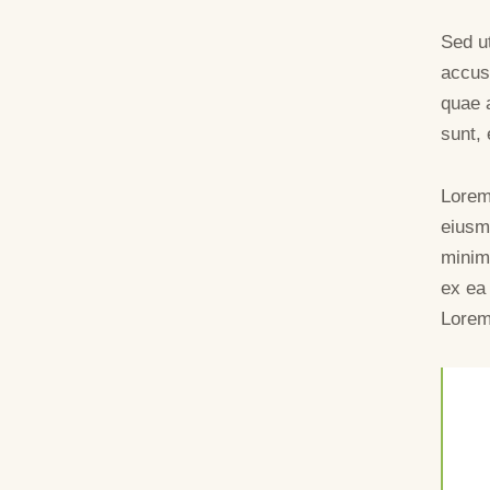
Sed ut
accus
quae a
sunt, 
Lorem 
eiusm
minim 
ex ea
Lorem 