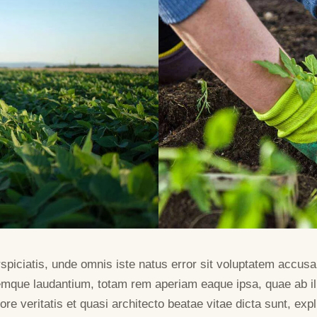
rspiciatis, unde omnis iste natus error sit voluptatem accus
emque laudantium, totam rem aperiam eaque ipsa, quae ab il
ore veritatis et quasi architecto beatae vitae dicta sunt, exp