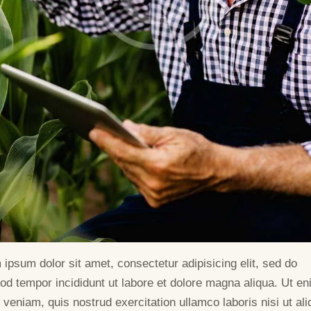
ipsum dolor sit amet, consectetur adipisicing elit, sed do
od tempor incididunt ut labore et dolore magna aliqua. Ut e
veniam, quis nostrud exercitation ullamco laboris nisi ut ali