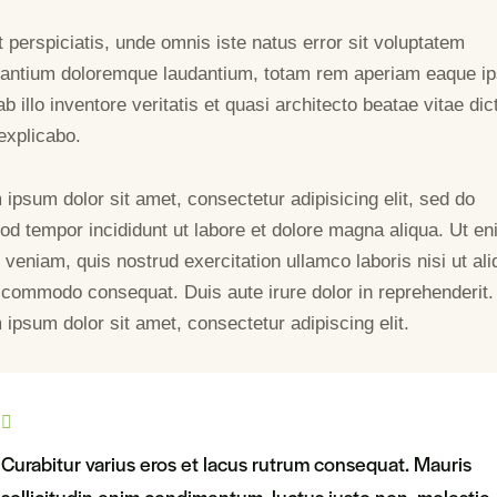
 perspiciatis, unde omnis iste natus error sit voluptatem
antium doloremque laudantium, totam rem aperiam eaque ip
b illo inventore veritatis et quasi architecto beatae vitae dic
explicabo.
ipsum dolor sit amet, consectetur adipisicing elit, sed do
od tempor incididunt ut labore et dolore magna aliqua. Ut e
veniam, quis nostrud exercitation ullamco laboris nisi ut ali
 commodo consequat. Duis aute irure dolor in reprehenderit.
ipsum dolor sit amet, consectetur adipiscing elit.
Curabitur varius eros et lacus rutrum consequat. Mauris
sollicitudin enim condimentum, luctus justo non, molestie