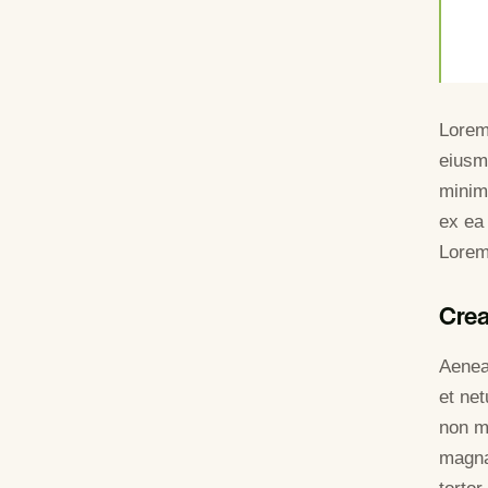
Lorem 
eiusm
minim 
ex ea
Lorem 
Crea
Aenea
et ne
non mo
magna