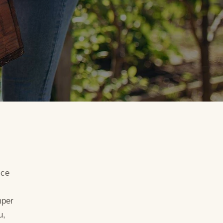
sce
mper
u,