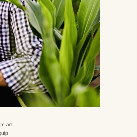
nim ad
quip