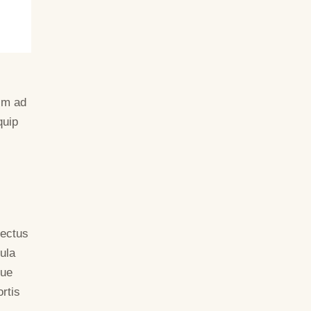
nim ad
quip
nectus
ula
gue
rtis