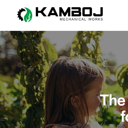
The 
f