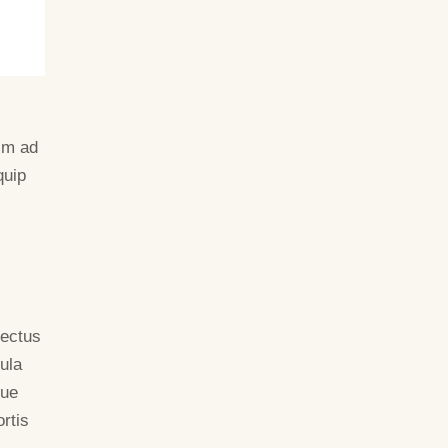
nim ad
quip
nectus
ula
gue
rtis