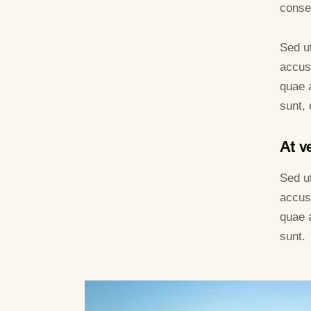
conseq
Sed ut
accus
quae a
sunt, 
At v
Sed ut
accus
quae a
sunt.