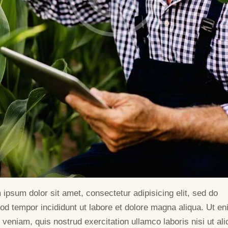
ipsum dolor sit amet, consectetur adipisicing elit, sed do
od tempor incididunt ut labore et dolore magna aliqua. Ut e
veniam, quis nostrud exercitation ullamco laboris nisi ut ali