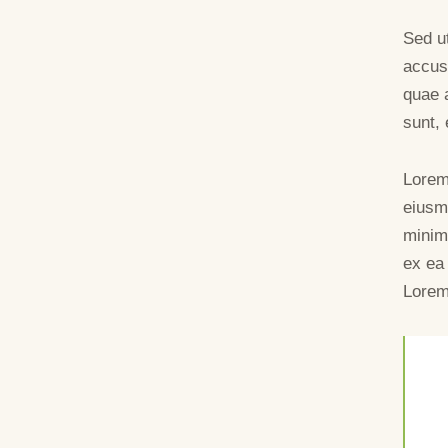
Sed ut
accus
quae a
sunt, 
Lorem 
eiusm
minim 
ex ea
Lorem 