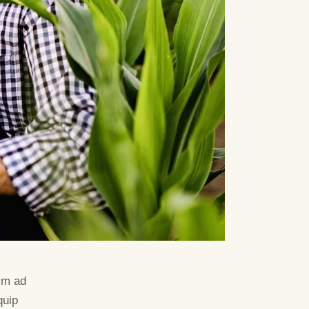
nim ad
quip