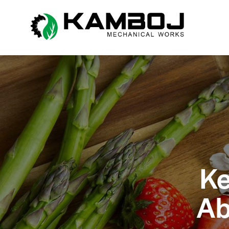
Ke
Ab