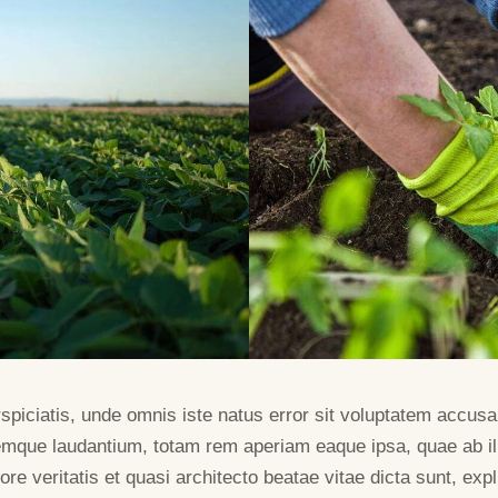
rspiciatis, unde omnis iste natus error sit voluptatem accus
emque laudantium, totam rem aperiam eaque ipsa, quae ab il
ore veritatis et quasi architecto beatae vitae dicta sunt, exp