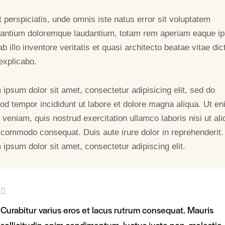
 perspiciatis, unde omnis iste natus error sit voluptatem
antium doloremque laudantium, totam rem aperiam eaque ip
b illo inventore veritatis et quasi architecto beatae vitae dic
explicabo.
ipsum dolor sit amet, consectetur adipisicing elit, sed do
od tempor incididunt ut labore et dolore magna aliqua. Ut e
veniam, quis nostrud exercitation ullamco laboris nisi ut ali
 commodo consequat. Duis aute irure dolor in reprehenderit.
ipsum dolor sit amet, consectetur adipiscing elit.
Curabitur varius eros et lacus rutrum consequat. Mauris
sollicitudin enim condimentum, luctus justo non, molestie