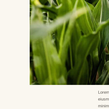
Lorem 
eiusm
minim 