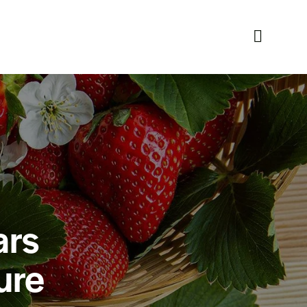
ars
ure