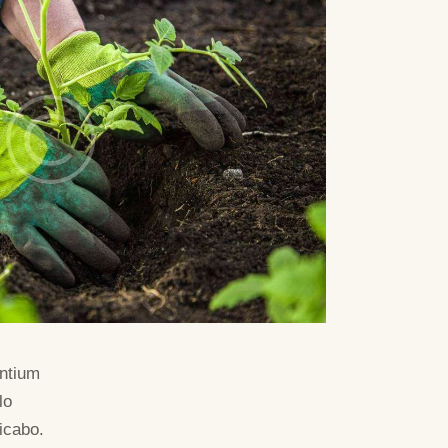
antium
lo
licabo.