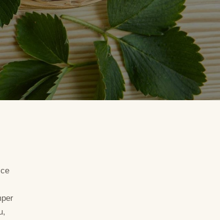
sce
mper
u,