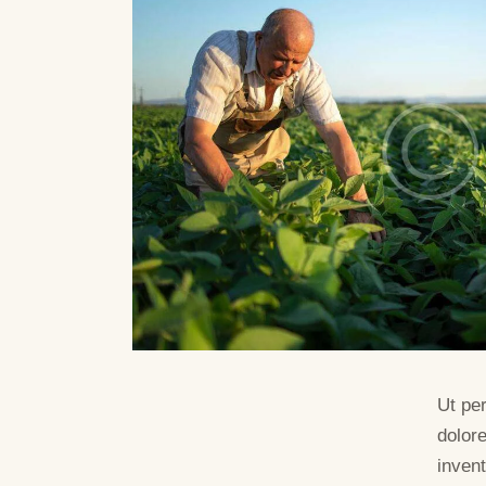
Ut pe
dolor
invent