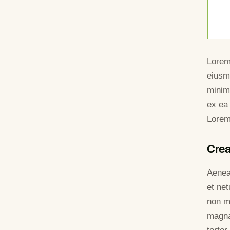
Lorem 
eiusm
minim 
ex ea
Lorem 
Crea
Aenea
et ne
non mo
magna