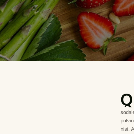
Q
sodal
pulvi
nisi. 