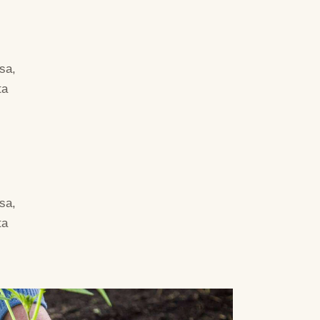
sa,
ta
sa,
ta